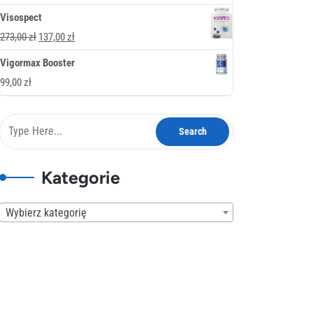
378,00 zł.
189,00 zł.
cena
cena
Visospect
wynosiła:
wynosi:
Pierwotna
Aktualna
273,00
zł
137,00
zł
247,00 zł.
137,00 zł.
cena
cena
Vigormax Booster
wynosiła:
wynosi:
99,00
zł
273,00 zł.
137,00 zł.
Kategorie
Wybierz kategorię