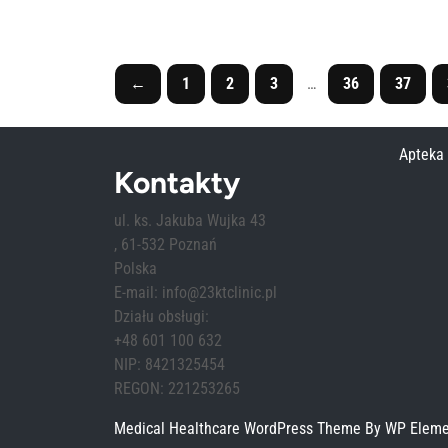
←
1
2
3
…
36
37
Apteka
Kontakty
ul. ks. Jakuba Wujka 43
, 61-532 Poznań
Polska
E-mail: info@23ktclinic.pl
Działu obsługi:
+48 601 100 632
NIP: 8421325454
REGON: 221253265
Medical Healthcare WordPress Theme
By WP Elem