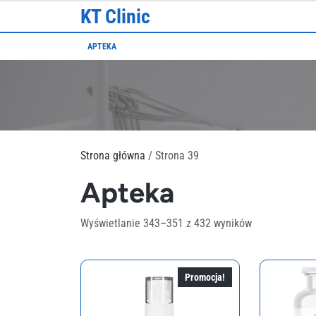
Skip
KT Clinic
to
content
APTEKA
Strona główna
/ Strona 39
Apteka
Wyświetlanie 343–351 z 432 wyników
Promocja!