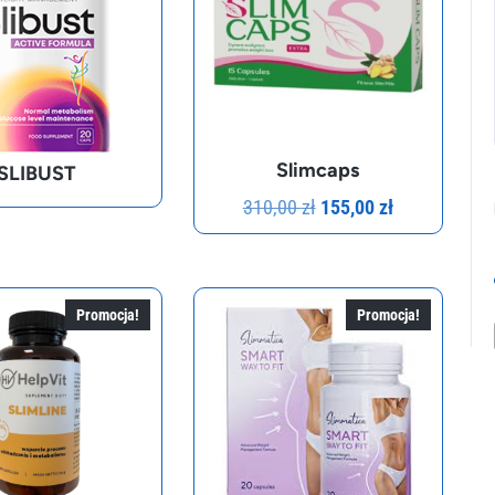
Slimcaps
SLIBUST
Pierwotna
Aktualna
310,00
zł
155,00
zł
cena
cena
wynosiła:
wynosi:
310,00 zł.
155,00 zł.
Promocja!
Promocja!