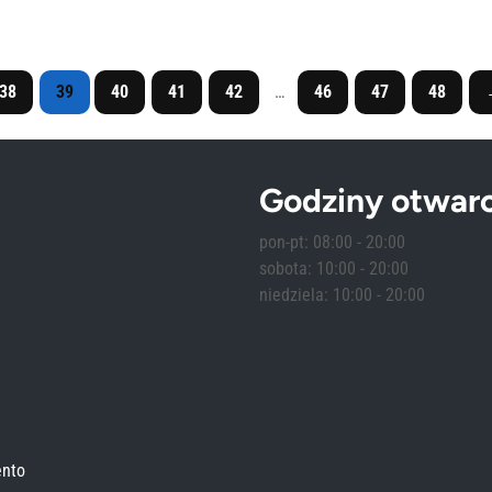
wynosiła:
wynosi:
wynosiła:
wynosi:
194,00 zł.
97,00 zł.
338,00 zł.
169,00 zł.
38
39
40
41
42
…
46
47
48
Godziny otwarc
pon-pt: 08:00 - 20:00
sobota: 10:00 - 20:00
niedziela: 10:00 - 20:00
ento