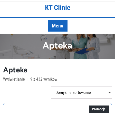
Skip
KT Clinic
to
content
Menu
Apteka
Apteka
Wyświetlanie 1–9 z 432 wyników
Promocja!