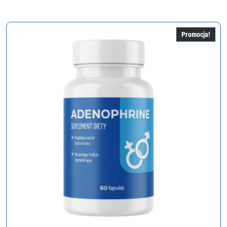
wynosiła:
wynosi:
310,00 zł.
155,00 zł.
Promocja!