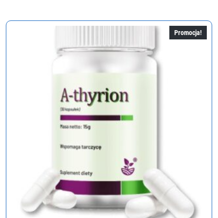
wynosiła:
wynosi:
318,00 zł.
159,00 zł.
Promocja!