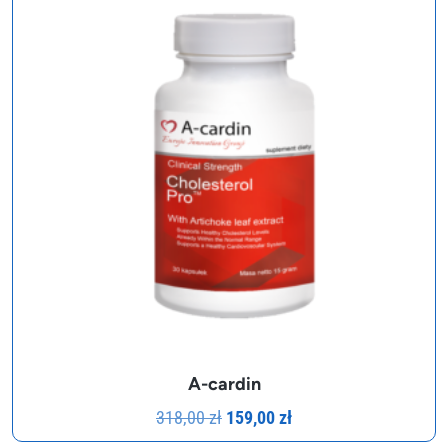
A-cardin
Pierwotna
Aktualna
318,00
zł
159,00
zł
cena
cena