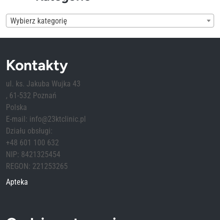
Wybierz kategorię
Kontakty
ul. ks. Jakuba Wujka 43
, 61-532 Poznań
Polska
E-mail: info@23ktclinic.pl
Działu obsługi:
+48 601 100 632
NIP: 8421325454
REGON: 221253265
Apteka