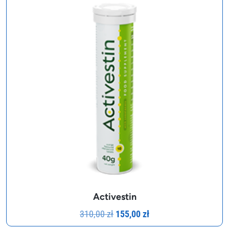
Activestin
Pierwotna
Aktualna
310,00
zł
155,00
zł
cena
cena