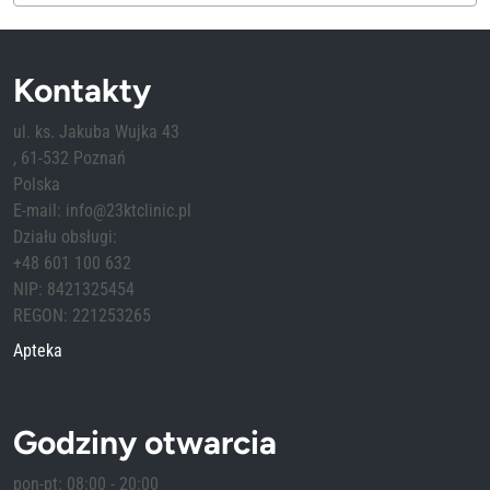
Kontakty
ul. ks. Jakuba Wujka 43
, 61-532 Poznań
Polska
E-mail: info@23ktclinic.pl
Działu obsługi:
+48 601 100 632
NIP: 8421325454
REGON: 221253265
Apteka
Godziny otwarcia
pon-pt: 08:00 - 20:00