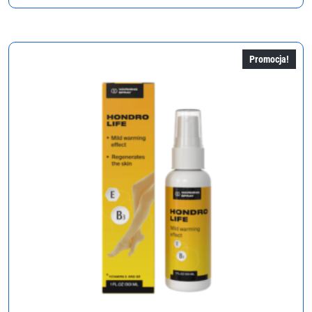
cena
cena
wynosiła:
wynosi:
20,00 zł.
10,00 zł.
Promocja!