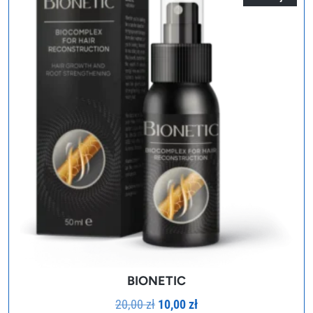
BIONETIC
Pierwotna
Aktualna
20,00
zł
10,00
zł