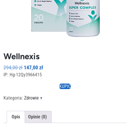
Wellnexis
Pierwotna
Aktualna
294,00
zł
147,00
zł
IP: Hg-12Qy3966415
cena
cena
wynosiła:
wynosi:
KUPIĆ
294,00 zł.
147,00 zł.
Kategoria:
Zdrowie +
Opis
Opinie (0)