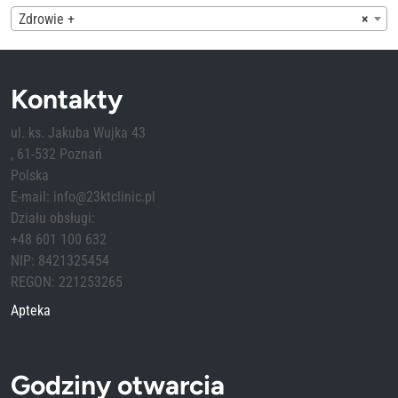
Zdrowie +
×
Kontakty
ul. ks. Jakuba Wujka 43
, 61-532 Poznań
Polska
E-mail: info@23ktclinic.pl
Działu obsługi:
+48 601 100 632
NIP: 8421325454
REGON: 221253265
Apteka
Godziny otwarcia