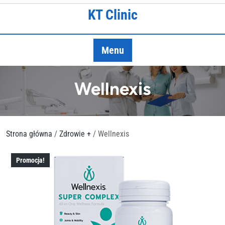
Skip
KT Clinic
to
content
Menu
Wellnexis
Strona główna
/
Zdrowie +
/ Wellnexis
Promocja!