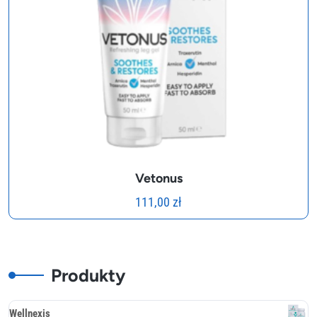
Vetonus
111,00
zł
Produkty
Wellnexis