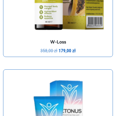
W-Loss
Pierwotna
Aktualna
358,00
zł
179,00
zł
cena
cena
wynosiła:
wynosi:
358,00 zł.
179,00 zł.