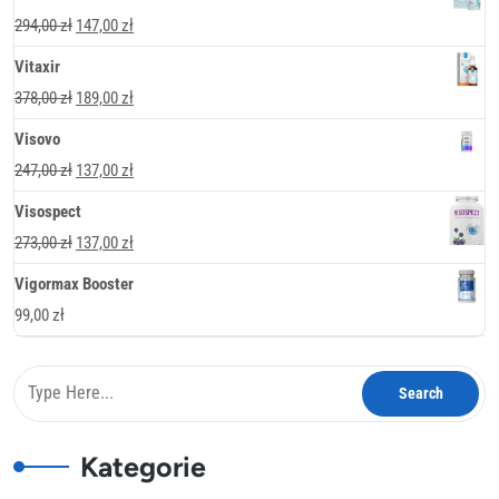
Pierwotna
Aktualna
294,00
zł
147,00
zł
cena
cena
Vitaxir
wynosiła:
wynosi:
Pierwotna
Aktualna
378,00
zł
189,00
zł
294,00 zł.
147,00 zł.
cena
cena
Visovo
wynosiła:
wynosi:
Pierwotna
Aktualna
247,00
zł
137,00
zł
378,00 zł.
189,00 zł.
cena
cena
Visospect
wynosiła:
wynosi:
Pierwotna
Aktualna
273,00
zł
137,00
zł
247,00 zł.
137,00 zł.
cena
cena
Vigormax Booster
wynosiła:
wynosi:
99,00
zł
273,00 zł.
137,00 zł.
Kategorie