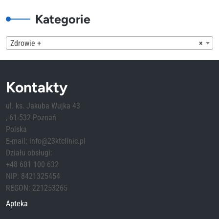
Kategorie
Zdrowie +
×
Kontakty
ul. ks. Jakuba Wujka 43
, 61-532 Poznań
Polska
E-mail: info@23ktclinic.pl
Działu obsługi:
+48 601 100 632
NIP: 8421325454
REGON: 221253265
Apteka