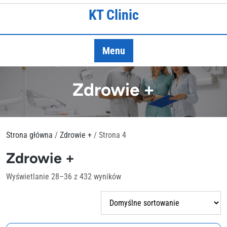
Skip
KT Clinic
to
content
Menu
Zdrowie +
Strona główna
/
Zdrowie +
/ Strona 4
Zdrowie +
Wyświetlanie 28–36 z 432 wyników