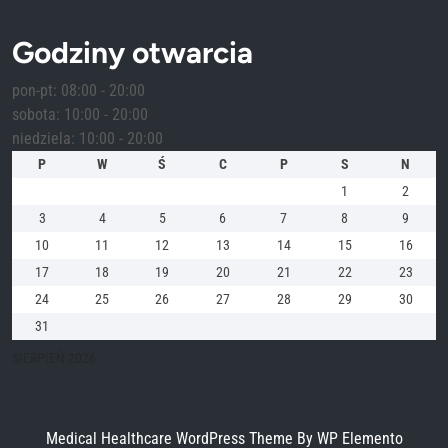
Godziny otwarcia
pon-pt: 08:00 - 20:00
sobota: 10:00 - 20:00
niedziela: 10:00 - 20:00
P
W
Ś
C
P
S
N
1
2
3
4
5
6
7
8
9
10
11
12
13
14
15
16
17
18
19
20
21
22
23
24
25
26
27
28
29
30
31
SIERPIEŃ 2026
Medical Healthcare WordPress Theme
By WP Elemento