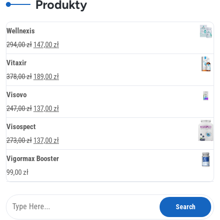
Produkty
Wellnexis
Pierwotna
Aktualna
294,00
zł
147,00
zł
cena
cena
Vitaxir
wynosiła:
wynosi:
Pierwotna
Aktualna
378,00
zł
189,00
zł
294,00 zł.
147,00 zł.
cena
cena
Visovo
wynosiła:
wynosi:
Pierwotna
Aktualna
247,00
zł
137,00
zł
378,00 zł.
189,00 zł.
cena
cena
Visospect
wynosiła:
wynosi:
Pierwotna
Aktualna
273,00
zł
137,00
zł
247,00 zł.
137,00 zł.
cena
cena
Vigormax Booster
wynosiła:
wynosi:
99,00
zł
273,00 zł.
137,00 zł.