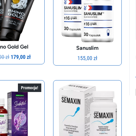
no Gold Gel
Sanuslim
Pierwotna
Aktualna
,00
zł
179,00
zł
155,00
zł
cena
cena
wynosiła:
wynosi:
358,00 zł.
179,00 zł.
Promocja!