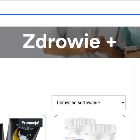
Zdrowie +
Promocja!