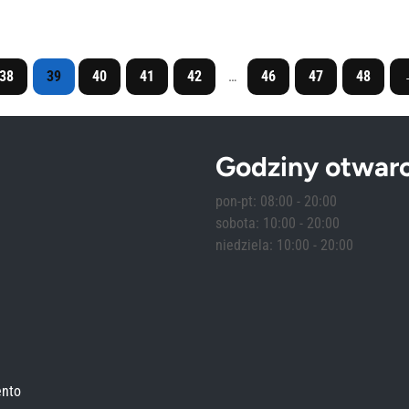
wynosiła:
wynosi:
wynosiła:
wynosi:
194,00 zł.
97,00 zł.
338,00 zł.
169,00 zł.
38
39
40
41
42
…
46
47
48
Godziny otwarc
pon-pt: 08:00 - 20:00
sobota: 10:00 - 20:00
niedziela: 10:00 - 20:00
ento