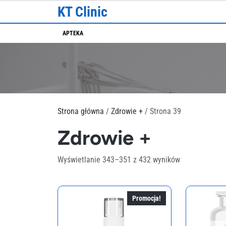
Skip
KT Clinic
to
content
APTEKA
Strona główna
/
Zdrowie +
/ Strona 39
Zdrowie +
Wyświetlanie 343–351 z 432 wyników
Promocja!