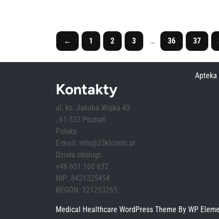
←
1
2
3
…
36
37
Apteka
Kontakty
ul. ks. Jakuba Wujka 43
, 61-532 Poznań
Polska
E-mail: info@23ktclinic.pl
Działu obsługi:
+48 601 100 632
NIP: 8421325454
REGON: 221253265
Medical Healthcare WordPress Theme
By WP Elem