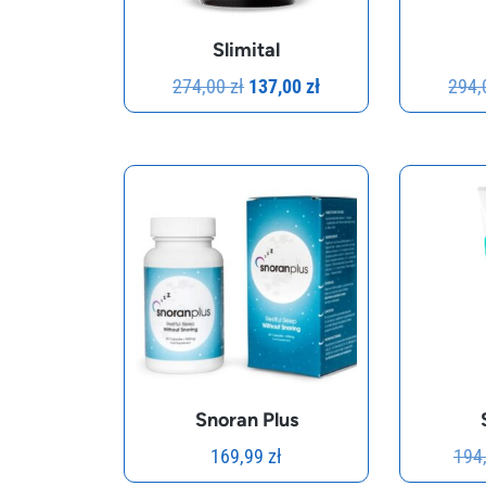
Slimital
Pierwotna
Aktualna
274,00
zł
137,00
zł
294
cena
cena
wynosiła:
wynosi:
274,00 zł.
137,00 zł.
Snoran Plus
169,99
zł
194