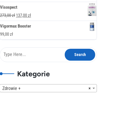
378,00 zł.
189,00 zł.
cena
cena
Visospect
wynosiła:
wynosi:
Pierwotna
Aktualna
273,00
zł
137,00
zł
247,00 zł.
137,00 zł.
cena
cena
Vigormax Booster
wynosiła:
wynosi:
99,00
zł
273,00 zł.
137,00 zł.
Kategorie
Zdrowie +
×