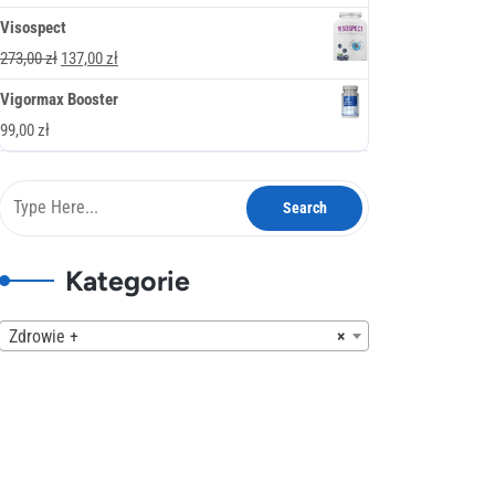
378,00 zł.
189,00 zł.
cena
cena
Visospect
wynosiła:
wynosi:
Pierwotna
Aktualna
273,00
zł
137,00
zł
247,00 zł.
137,00 zł.
cena
cena
Vigormax Booster
wynosiła:
wynosi:
99,00
zł
273,00 zł.
137,00 zł.
Kategorie
Zdrowie +
×