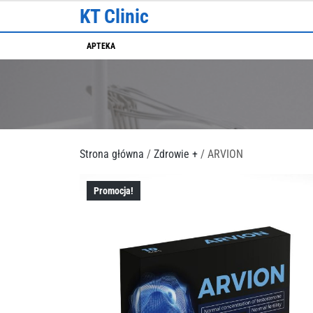
Skip
KT Clinic
to
content
APTEKA
Strona główna
/
Zdrowie +
/ ARVION
Promocja!