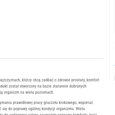
żczyznach, którzy chcą zadbać o zdrowie prostaty, komfort
ukt został stworzony na bazie starannie dobranych
ją organizm na wielu poziomach.
ymaniu prawidłowej pracy gruczołu krokowego, wspierać
 się do poprawy ogólnej kondycji organizmu. Wielu
tu do codziennej rutyny zauważyło poprawę komfortu życia,