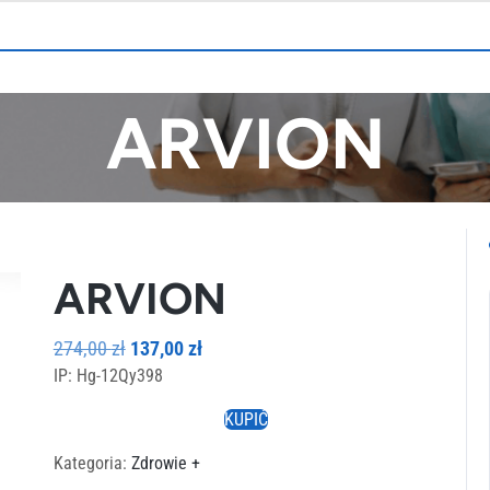
ARVION
ARVION
Pierwotna
Aktualna
274,00
zł
137,00
zł
IP: Hg-12Qy398
cena
cena
wynosiła:
wynosi:
KUPIĆ
274,00 zł.
137,00 zł.
Kategoria:
Zdrowie +