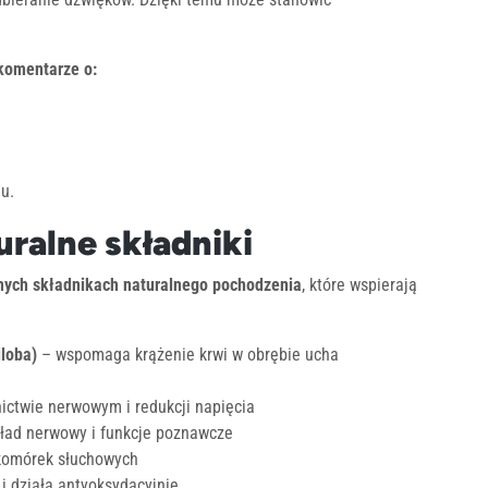
 komentarze o:
u.
uralne składniki
nych składnikach naturalnego pochodzenia
, które wspierają
iloba)
– wspomaga krążenie krwi w obrębie ucha
twie nerwowym i redukcji napięcia
ład nerwowy i funkcje poznawcze
komórek słuchowych
i działa antyoksydacyjnie