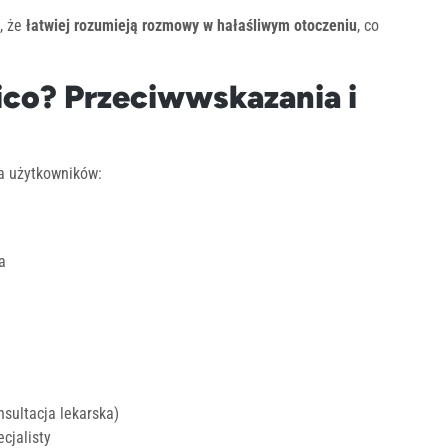
, że
łatwiej rozumieją rozmowy w hałaśliwym otoczeniu
, co
ico? Przeciwwskazania i
a użytkowników:
a
nsultacja lekarska)
cjalisty