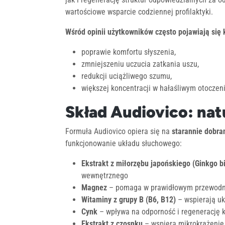
wartościowe wsparcie codziennej profilaktyki.
Wśród opinii użytkowników często pojawiają się
poprawie komfortu słyszenia,
zmniejszeniu uczucia zatkania uszu,
redukcji uciążliwego szumu,
większej koncentracji w hałaśliwym otoczeni
Skład Audiovico: nat
Formuła Audiovico opiera się na
starannie dobra
funkcjonowanie układu słuchowego:
Ekstrakt z miłorzębu japońskiego (Ginkgo b
wewnętrznego
Magnez
– pomaga w prawidłowym przewodnic
Witaminy z grupy B (B6, B12)
– wspierają uk
Cynk
– wpływa na odporność i regenerację 
Ekstrakt z czosnku
– wspiera mikrokrążenie 