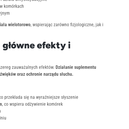
 w komórkach
yjnym
iała wielotorowo
, wspierając zarówno fizjologiczne, jak i
: główne efekty i
szereg zauważalnych efektów.
Działanie suplementu
dźwięków oraz ochronie narządu słuchu.
 co przekłada się na wyraźniejsze słyszenie
m
, co wspiera odżywienie komórek
h
dniu