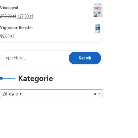
378,00 zł.
189,00 zł.
cena
cena
Visospect
wynosiła:
wynosi:
Pierwotna
Aktualna
273,00
zł
137,00
zł
247,00 zł.
137,00 zł.
cena
cena
Vigormax Booster
wynosiła:
wynosi:
99,00
zł
273,00 zł.
137,00 zł.
Kategorie
Zdrowie +
×