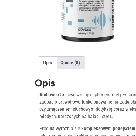
Opis
Opinie (0)
Opis
Audiovico
to nowoczesny suplement diety w formi
zadbać o prawidłowe funkcjonowanie narządu sł
czy zmęczeniem słuchowym dotykają coraz większą
młodych, narażonych na hałas i stres.
Produkt wyróżnia się
kompleksowym podejściem 
jak i regenerację struktur odpowiedzialnych za 