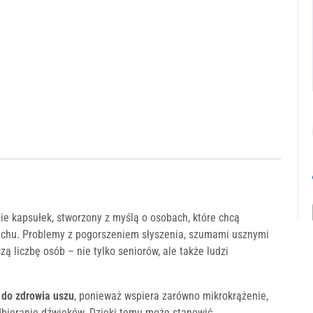
e kapsułek, stworzony z myślą o osobach, które chcą
uchu. Problemy z pogorszeniem słyszenia, szumami usznymi
 liczbę osób – nie tylko seniorów, ale także ludzi
do zdrowia uszu
, ponieważ wspiera zarówno mikrokrążenie,
odbieranie dźwięków. Dzięki temu może stanowić