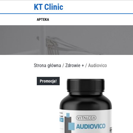
Skip
KT Clinic
to
content
APTEKA
Strona główna
/
Zdrowie +
/ Audiovico
Promocja!