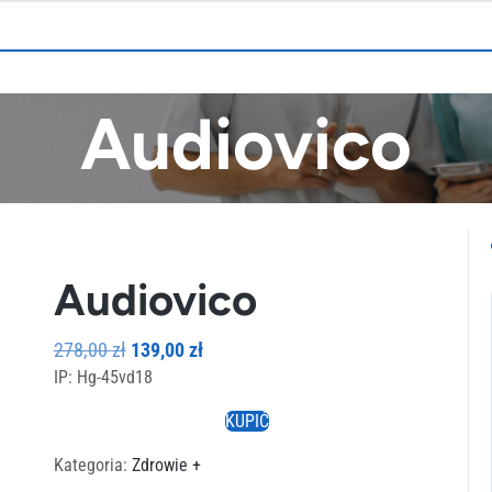
Audiovico
Audiovico
Pierwotna
Aktualna
278,00
zł
139,00
zł
IP: Hg-45vd18
cena
cena
wynosiła:
wynosi:
KUPIĆ
278,00 zł.
139,00 zł.
Kategoria:
Zdrowie +