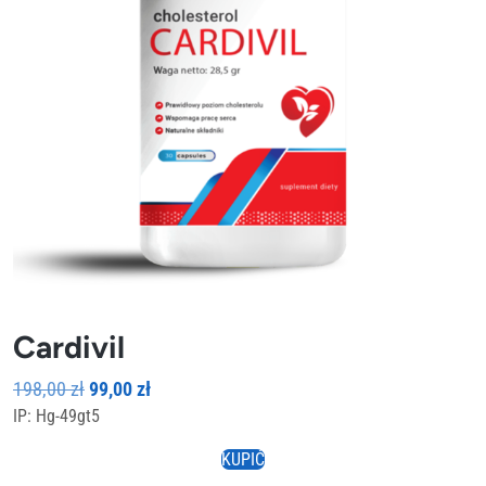
Cardivil
Pierwotna
Aktualna
198,00
zł
99,00
zł
IP: Hg-49gt5
cena
cena
wynosiła:
wynosi:
KUPIĆ
198,00 zł.
99,00 zł.