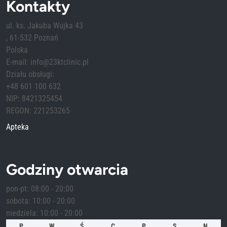
Kontakty
ul. ks. Jakuba Wujka 43
, 61-532 Poznań
Polska
E-mail: info@23ktclinic.pl
Działu obsługi:
+48 601 100 632
NIP: 8421325454
REGON: 221253265
Apteka
Godziny otwarcia
pon-pt: 08:00 - 20:00
sobota: 10:00 - 20:00
niedziela: 10:00 - 20:00
P
W
Ś
C
P
S
N