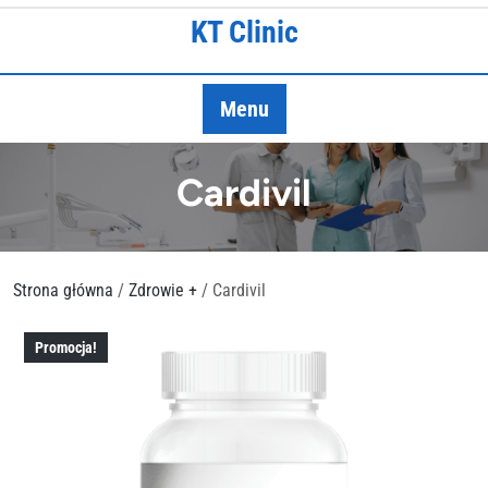
Skip
KT Clinic
to
content
Menu
Cardivil
Strona główna
/
Zdrowie +
/ Cardivil
Promocja!