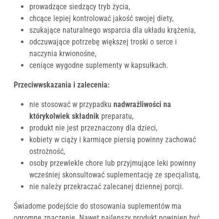
prowadzące siedzący tryb życia,
chcące lepiej kontrolować jakość swojej diety,
szukające naturalnego wsparcia dla układu krążenia,
odczuwające potrzebę większej troski o serce i
naczynia krwionośne,
ceniące wygodne suplementy w kapsułkach.
Przeciwwskazania i zalecenia:
nie stosować w przypadku
nadwrażliwości na
którykolwiek składnik
preparatu,
produkt nie jest przeznaczony dla dzieci,
kobiety w ciąży i karmiące piersią powinny zachować
ostrożność,
osoby przewlekle chore lub przyjmujące leki powinny
wcześniej skonsultować suplementację ze specjalistą,
nie należy przekraczać zalecanej dziennej porcji.
Świadome podejście do stosowania suplementów ma
ogromne znaczenie. Nawet najlepszy produkt powinien być