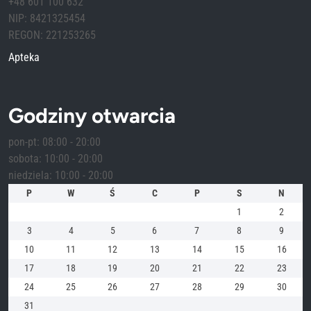
+48 601 100 632
NIP: 8421325454
REGON: 221253265
Apteka
Godziny otwarcia
pon-pt: 08:00 - 20:00
sobota: 10:00 - 20:00
niedziela: 10:00 - 20:00
P
W
Ś
C
P
S
N
1
2
3
4
5
6
7
8
9
10
11
12
13
14
15
16
17
18
19
20
21
22
23
24
25
26
27
28
29
30
31