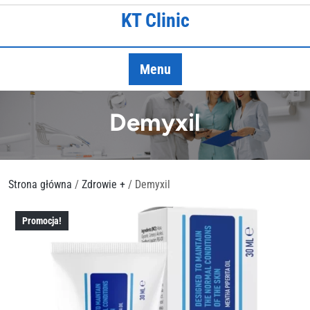
Skip
KT Clinic
to
content
Menu
Demyxil
Strona główna
/
Zdrowie +
/ Demyxil
Promocja!