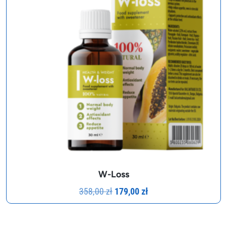
W-Loss
Pierwotna
Aktualna
358,00
zł
179,00
zł
cena
cena
wynosiła:
wynosi: