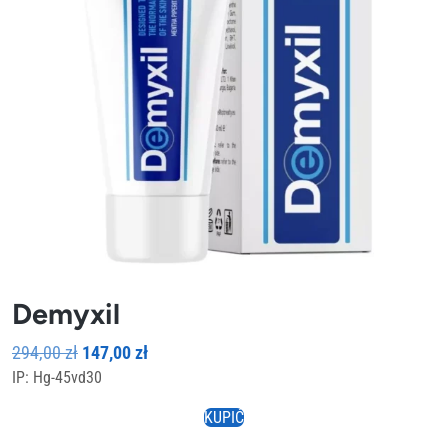
Demyxil
Pierwotna
Aktualna
294,00
zł
147,00
zł
IP: Hg-45vd30
cena
cena
wynosiła:
wynosi:
KUPIĆ
294,00 zł.
147,00 zł.