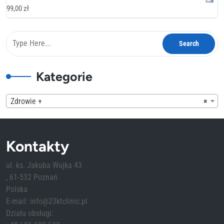
wynosiła:
wynosi:
99,00
zł
273,00 zł.
137,00 zł.
Kategorie
Zdrowie +
×
Kontakty
ul. ks. Jakuba Wujka 43
, 61-532 Poznań
Polska
E-mail: info@23ktclinic.pl
Działu obsługi: