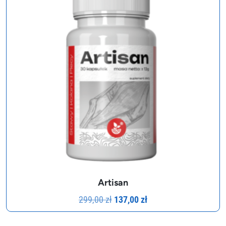
Artisan
Pierwotna
Aktualna
299,00
zł
137,00
zł
cena
cena