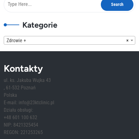
Kategorie
Zdrowie +
×
Kontakty
ul. ks. Jakuba Wujka 43
, 61-532 Poznań
Polska
E-mail: info@23ktclinic.pl
Działu obsługi:
+48 601 100 632
NIP: 8421325454
REGON: 221253265