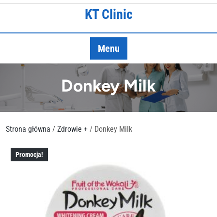
Skip
KT Clinic
to
content
Menu
Donkey Milk
Strona główna
/
Zdrowie +
/ Donkey Milk
Promocja!