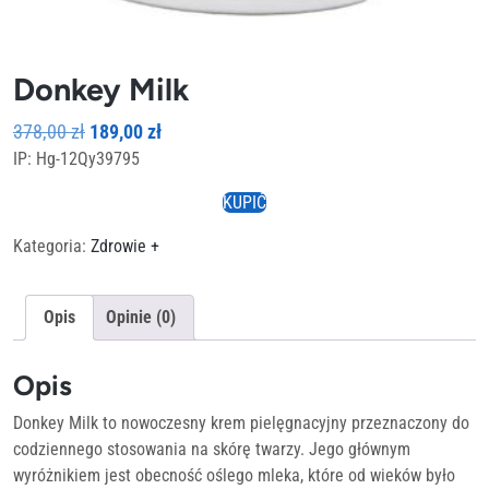
Donkey Milk
Pierwotna
Aktualna
378,00
zł
189,00
zł
IP: Hg-12Qy39795
cena
cena
wynosiła:
wynosi:
KUPIĆ
378,00 zł.
189,00 zł.
Kategoria:
Zdrowie +
Opis
Opinie (0)
Opis
Donkey Milk to nowoczesny krem pielęgnacyjny przeznaczony do
codziennego stosowania na skórę twarzy. Jego głównym
wyróżnikiem jest obecność oślego mleka, które od wieków było