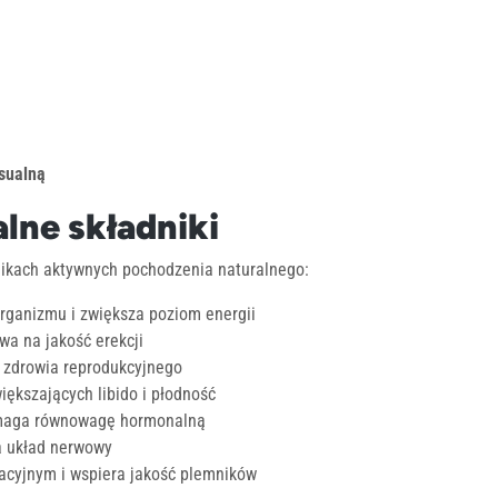
ksualną
alne składniki
dnikach aktywnych pochodzenia naturalnego:
organizmu i zwiększa poziom energii
wa na jakość erekcji
i zdrowia reprodukcyjnego
ększających libido i płodność
omaga równowagę hormonalną
a układ nerwowy
acyjnym i wspiera jakość plemników