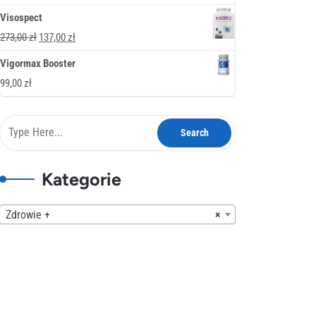
378,00 zł.
189,00 zł.
cena
cena
Visospect
wynosiła:
wynosi:
Pierwotna
Aktualna
273,00
zł
137,00
zł
247,00 zł.
137,00 zł.
cena
cena
Vigormax Booster
wynosiła:
wynosi:
99,00
zł
273,00 zł.
137,00 zł.
Kategorie
Zdrowie +
×