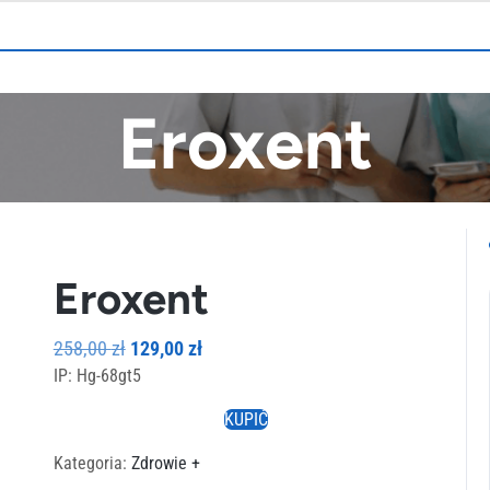
Eroxent
Eroxent
Pierwotna
Aktualna
258,00
zł
129,00
zł
IP: Hg-68gt5
cena
cena
wynosiła:
wynosi:
KUPIĆ
258,00 zł.
129,00 zł.
Kategoria:
Zdrowie +