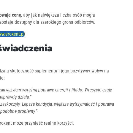
sowuje cenę
, aby jak największa liczba osób mogła
zostaje dostępny dla szerokiego grona odbiorców.
w.eroxent.pl
oświadczenia
zają skuteczność suplementu i jego pozytywny wpływ na
ie:
zauważyłem wyraźną poprawę energii i libido. Wreszcie czuję
naprawdę działa.”
e zaskoczyły. Lepsza kondycja, większa wytrzymałość i poprawa
 podobne problemy.”
roxent może przynieść realne korzyści.