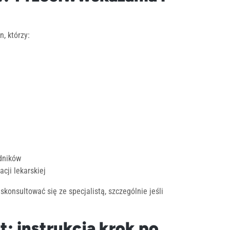
, którzy:
adników
cji lekarskiej
konsultować się ze specjalistą, szczególnie jeśli
: instrukcja krok po