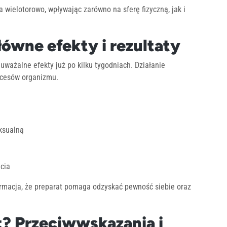
a wielotorowo, wpływając zarówno na sferę fizyczną, jak i
łówne efekty i rezultaty
ważalne efekty już po kilku tygodniach. Działanie
ocesów organizmu.
eksualną
cia
ormacja, że preparat pomaga odzyskać pewność siebie oraz
t? Przeciwwskazania i