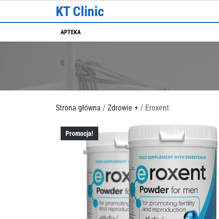
Skip
KT Clinic
to
content
APTEKA
Strona główna
/
Zdrowie +
/ Eroxent
Promocja!