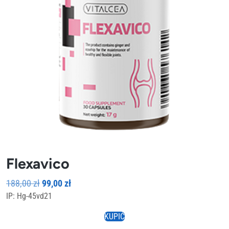
Flexavico
Pierwotna
Aktualna
188,00
zł
99,00
zł
IP: Hg-45vd21
cena
cena
wynosiła:
wynosi:
KUPIĆ
188,00 zł.
99,00 zł.