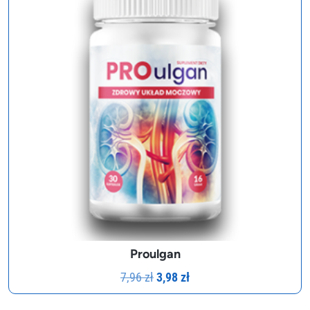
Proulgan
Pierwotna
Aktualna
7,96
zł
3,98
zł
cena
cena