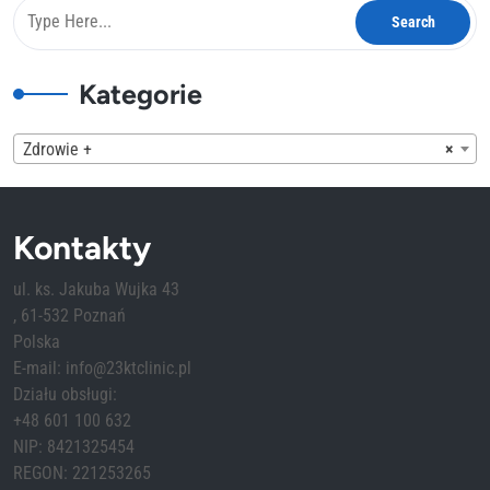
Kategorie
Zdrowie +
×
Kontakty
ul. ks. Jakuba Wujka 43
, 61-532 Poznań
Polska
E-mail: info@23ktclinic.pl
Działu obsługi:
+48 601 100 632
NIP: 8421325454
REGON: 221253265