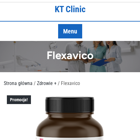
Skip
KT Clinic
to
content
Menu
Flexavico
Strona główna
/
Zdrowie +
/ Flexavico
Promocja!