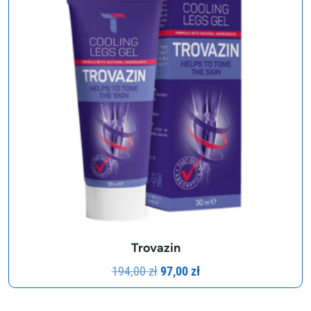
Trovazin
Pierwotna
Aktualna
194,00
zł
97,00
zł
cena
cena
wynosiła:
wynosi: