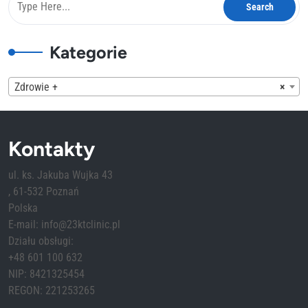
Kategorie
Zdrowie +
×
Kontakty
ul. ks. Jakuba Wujka 43
, 61-532 Poznań
Polska
E-mail: info@23ktclinic.pl
Działu obsługi:
+48 601 100 632
NIP: 8421325454
REGON: 221253265