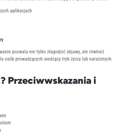
zych aplikacjach
h
ry
anie pozwala nie tylko złagodzić objawy, ale również
la osób prowadzących siedzący tryb życia lub narażonych
x? Przeciwwskazania i
ami
 bólem
u