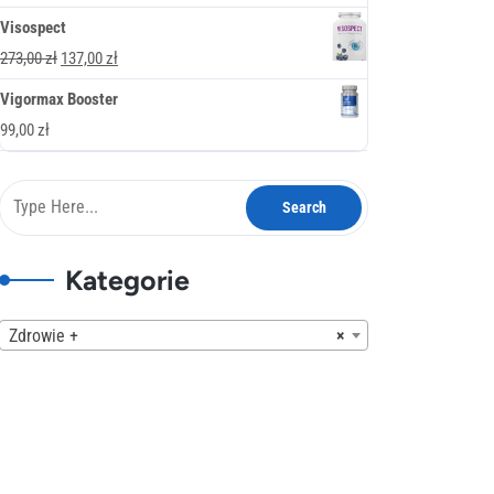
378,00 zł.
189,00 zł.
cena
cena
Visospect
wynosiła:
wynosi:
Pierwotna
Aktualna
273,00
zł
137,00
zł
247,00 zł.
137,00 zł.
cena
cena
Vigormax Booster
wynosiła:
wynosi:
99,00
zł
273,00 zł.
137,00 zł.
Kategorie
Zdrowie +
×