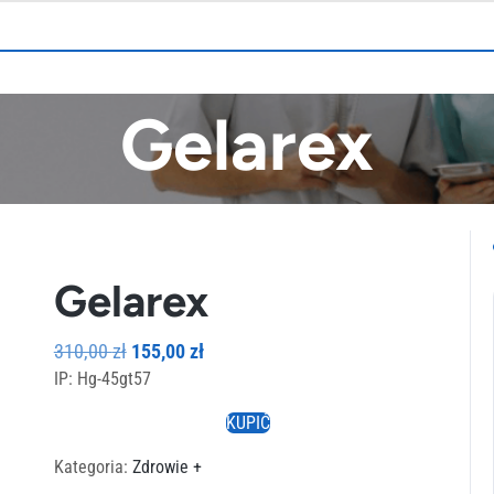
Gelarex
Gelarex
Pierwotna
Aktualna
310,00
zł
155,00
zł
IP: Hg-45gt57
cena
cena
wynosiła:
wynosi:
KUPIĆ
310,00 zł.
155,00 zł.
Kategoria:
Zdrowie +