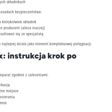
ych składnikach
zasadach bezpieczeństwa:
 którykolwiek składnik
że producent zaleca inaczej)
ultować się ze specjalistą
re najlepiej działa jako element kompleksowej pielęgnacji.
: instrukcja krok po
reparat zgodnie z zaleceniami:
ikacją
czne miejsce
ocierania
ennie