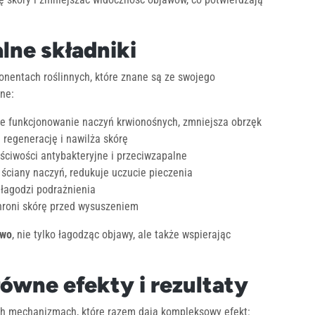
lne składniki
onentach roślinnych, które znane są ze swojego
ne:
we funkcjonowanie naczyń krwionośnych, zmniejsza obrzęk
 regenerację i nawilża skórę
ściwości antybakteryjne i przeciwzapalne
 ściany naczyń, redukuje uczucie pieczenia
łagodzi podrażnienia
chroni skórę przed wysuszeniem
owo
, nie tylko łagodząc objawy, ale także wspierając
łówne efekty i rezultaty
ych mechanizmach, które razem dają kompleksowy efekt: