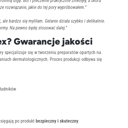
omną ulgę. Ból i pieczenie praktycznie zniknęły, a skóra
sze rozwiązanie, jakie do tej pory wypróbowałem.”
, ale bardzo się myliłam. Gelarex działa szybko i delikatnie.
normy. Na pewno będę stosować dalej.”
ex? Gwarancje jakości
ry specjalizuje się w tworzeniu preparatów opartych na
aniach dermatologicznych. Proces produkcji odbywa się
kładników
 sięgają po produkt
bezpieczny i skuteczny
.