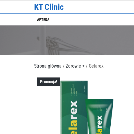
Skip
KT Clinic
to
content
APTEKA
Strona główna
/
Zdrowie +
/ Gelarex
Promocja!