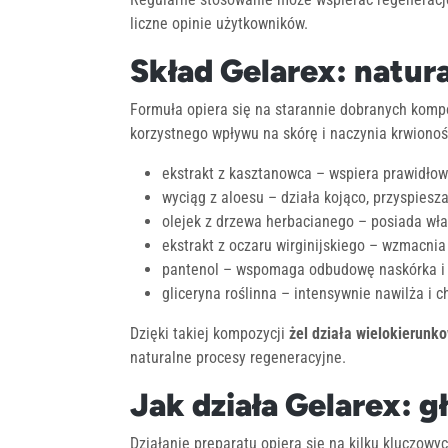
liczne opinie użytkowników.
Skład Gelarex: natura
Formuła opiera się na starannie dobranych komp
korzystnego wpływu na skórę i naczynia krwionoś
ekstrakt z kasztanowca – wspiera prawidło
wyciąg z aloesu – działa kojąco, przyspiesza
olejek z drzewa herbacianego – posiada wła
ekstrakt z oczaru wirginijskiego – wzmacnia
pantenol – wspomaga odbudowę naskórka i 
gliceryna roślinna – intensywnie nawilża i 
Dzięki takiej kompozycji
żel działa wielokierunk
naturalne procesy regeneracyjne.
Jak działa Gelarex: g
Działanie preparatu opiera się na kilku kluczow