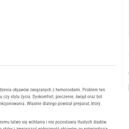
dzenia objawów związanych z hemoroidami. Problem ten
 czy stylu życia. Dyskomfort, pieczenie, świąd oraz ból
nkcjonowania. Właśnie dlatego powstał preparat, który
czemu łatwo się wchłania i nie pozostawia tłustych śladów.
 skóry i zmniejszać widoczność objawów, co potwierdzają