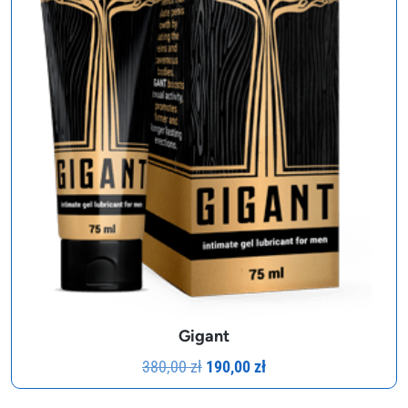
Gigant
Pierwotna
Aktualna
380,00
zł
190,00
zł
cena
cena