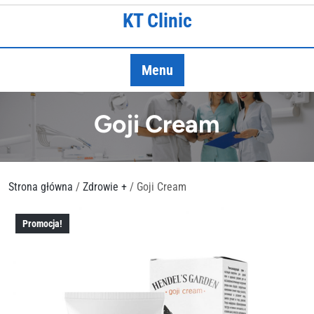
Skip
KT Clinic
to
content
Menu
Goji Cream
Strona główna
/
Zdrowie +
/ Goji Cream
Promocja!