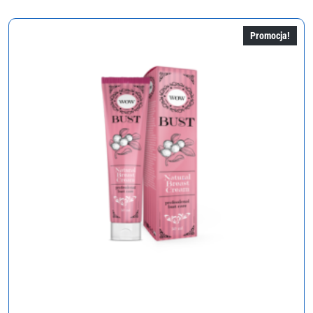
wynosiła:
wynosi:
380,00 zł.
190,00 zł.
Promocja!