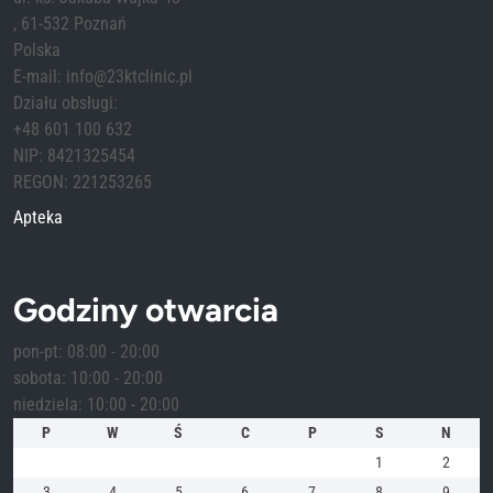
, 61-532 Poznań
Polska
E-mail: info@23ktclinic.pl
Działu obsługi:
+48 601 100 632
NIP: 8421325454
REGON: 221253265
Apteka
Godziny otwarcia
pon-pt: 08:00 - 20:00
sobota: 10:00 - 20:00
niedziela: 10:00 - 20:00
P
W
Ś
C
P
S
N
1
2
3
4
5
6
7
8
9