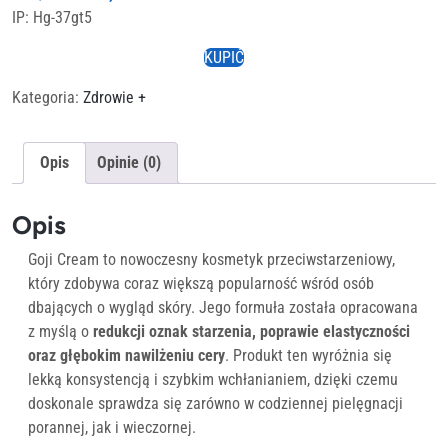
IP: Hg-37gt5
cena
cena
wynosiła:
wynosi:
KUPIĆ
222,00 zł.
111,00 zł.
Kategoria:
Zdrowie +
Opis
Opinie (0)
Opis
Goji Cream to nowoczesny kosmetyk przeciwstarzeniowy,
który zdobywa coraz większą popularność wśród osób
dbających o wygląd skóry. Jego formuła została opracowana
z myślą o
redukcji oznak starzenia, poprawie elastyczności
oraz głębokim nawilżeniu cery
. Produkt ten wyróżnia się
lekką konsystencją i szybkim wchłanianiem, dzięki czemu
doskonale sprawdza się zarówno w codziennej pielęgnacji
porannej, jak i wieczornej.