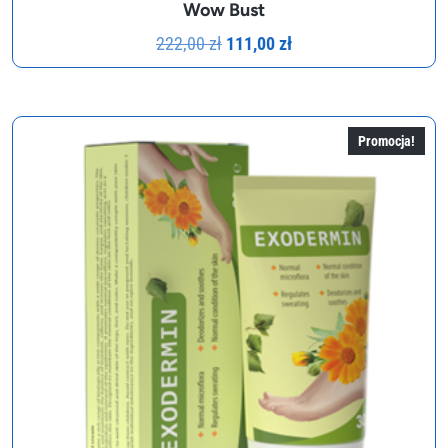
Wow Bust
Pierwotna
Aktualna
222,00
zł
111,00
zł
cena
cena
wynosiła:
wynosi:
222,00 zł.
111,00 zł.
Promocja!