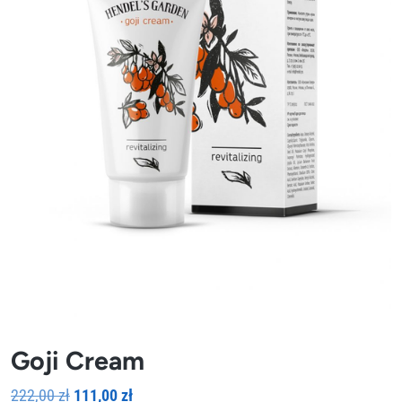
Goji Cream
Pierwotna
Aktualna
222,00
zł
111,00
zł