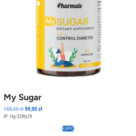
My Sugar
Pierwotna
Aktualna
188,00
zł
99,00
zł
IP: Hg-32Wy29
cena
cena
wynosiła:
wynosi:
KUPIĆ
188,00 zł.
99,00 zł.