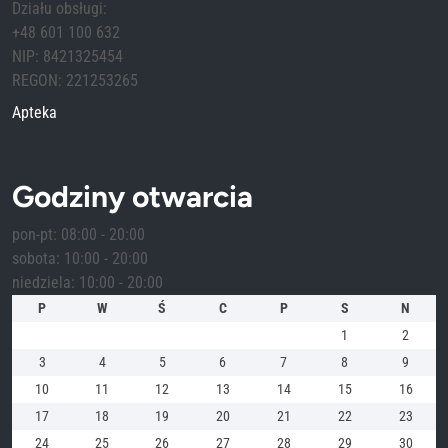
Działu obsługi:
+48 601 100 632
NIP: 8421325454
REGON: 221253265
Apteka
Godziny otwarcia
pon-pt: 08:00 - 20:00
sobota: 10:00 - 20:00
niedziela: 10:00 - 20:00
P
W
Ś
C
P
S
N
1
2
3
4
5
6
7
8
9
10
11
12
13
14
15
16
17
18
19
20
21
22
23
24
25
26
27
28
29
30