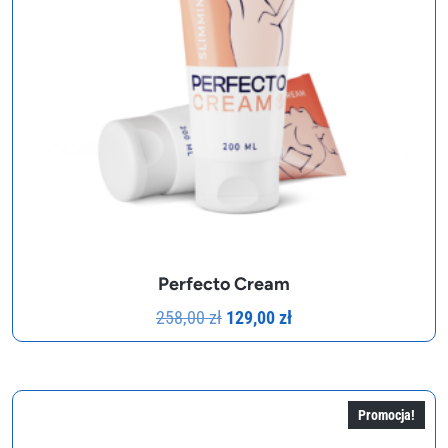
Perfecto Cream
Pierwotna
Aktualna
258,00
zł
129,00
zł
cena
cena
wynosiła:
wynosi:
258,00 zł.
129,00 zł.
Promocja!