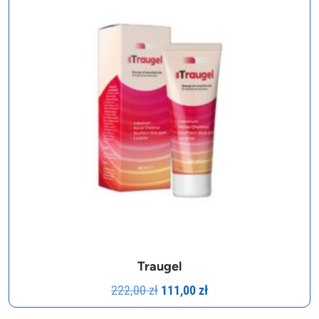
Traugel
Pierwotna
Aktualna
222,00
zł
111,00
zł
cena
cena