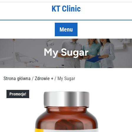
Skip
KT Clinic
to
content
Menu
My Sugar
Strona główna
/
Zdrowie +
/ My Sugar
Promocja!