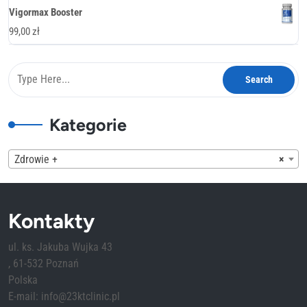
cena
cena
Vigormax Booster
wynosiła:
wynosi:
99,00
zł
273,00 zł.
137,00 zł.
Kategorie
Zdrowie +
×
Kontakty
ul. ks. Jakuba Wujka 43
, 61-532 Poznań
Polska
E-mail: info@23ktclinic.pl