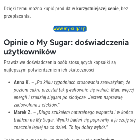
Dzięki temu można kupić produkt w
korzystniejszej cenie
, bez
przepłacania.
www.my-sugar.pl
Opinie o My Sugar: doświadczenia
użytkowników
Prawdziwe doświadczenia osób stosujących kapsułki są
najlepszym potwierdzeniem ich skuteczności:
Anna K.
–
„Po kilku tygodniach stosowania zauważyłam, że
poziom cukru przestał tak gwałtownie się wahać. Mam więcej
energii i rzadziej sięgam po słodycze. Jestem naprawdę
zadowolona z efektów.”
Marek Z.
–
„Długo szukałem naturalnego wsparcia i w końcu
trafiłem na My Sugar. Wyniki badań się poprawiły, a ja czuję się
znacznie lepiej na co dzień. To był dobry wybór.”
Takie opinie pokazują, że produkt cieszy się
zaufaniem