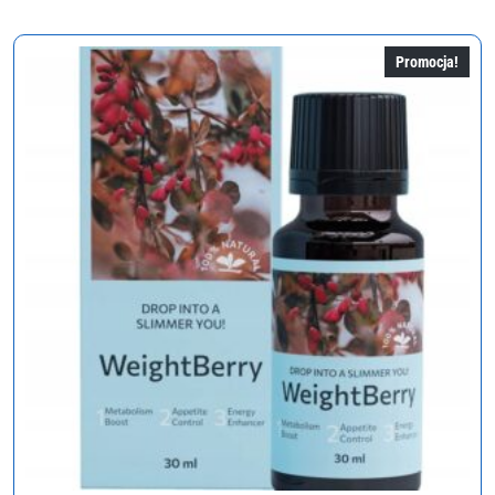
wynosiła:
wynosi:
222,00 zł.
111,00 zł.
Promocja!