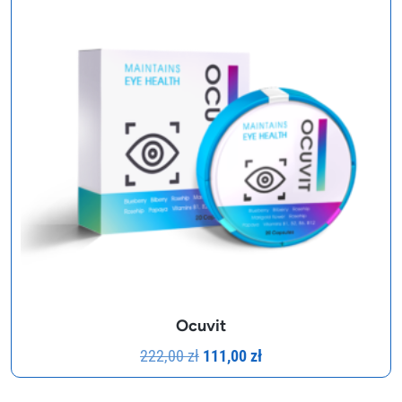
Ocuvit
Pierwotna
Aktualna
222,00
zł
111,00
zł
cena
cena