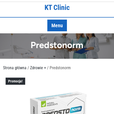
Skip
KT Clinic
to
content
Menu
Predstonorm
Strona główna
/
Zdrowie +
/ Predstonorm
Promocja!