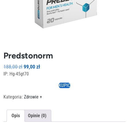
Predstonorm
Pierwotna
Aktualna
188,00
zł
99,00
zł
IP: Hg-45gt70
cena
cena
wynosiła:
wynosi:
KUPIĆ
188,00 zł.
99,00 zł.
Kategoria:
Zdrowie +
Opis
Opinie (0)