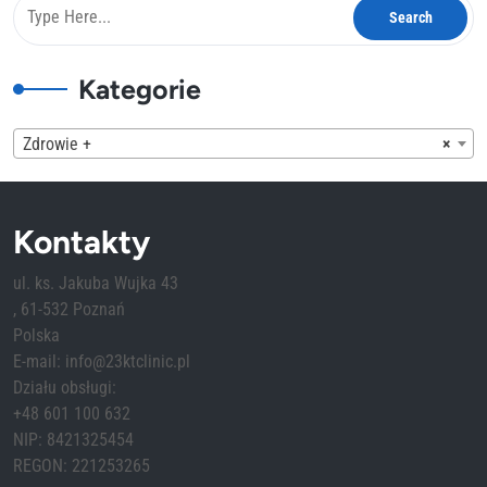
Kategorie
Zdrowie +
×
Kontakty
ul. ks. Jakuba Wujka 43
, 61-532 Poznań
Polska
E-mail: info@23ktclinic.pl
Działu obsługi:
+48 601 100 632
NIP: 8421325454
REGON: 221253265