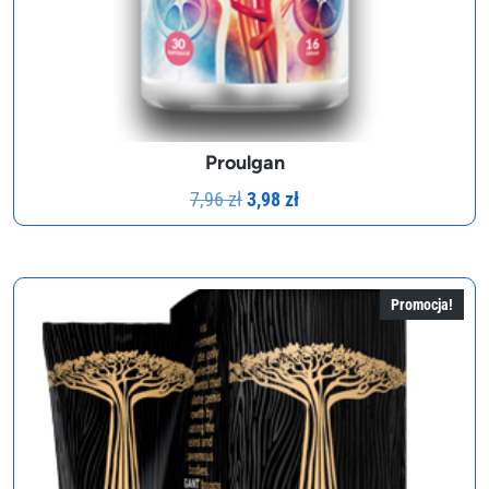
Proulgan
Pierwotna
Aktualna
7,96
zł
3,98
zł
cena
cena
wynosiła:
wynosi:
7,96 zł.
3,98 zł.
Promocja!