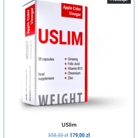
USlim
Pierwotna
Aktualna
358,00
zł
179,00
zł