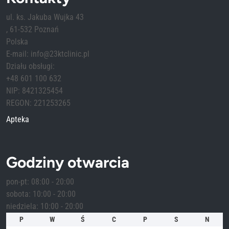
ul. ks. Jakuba Wujka 43
, 61-532 Poznań
Polska
E-mail: info@23ktclinic.pl
Działu obsługi:
+48 601 100 632
NIP: 8421325454
REGON: 221253265
Apteka
Godziny otwarcia
pon-pt: 08:00 - 20:00
sobota: 10:00 - 20:00
niedziela: 10:00 - 20:00
P
W
Ś
C
P
S
N