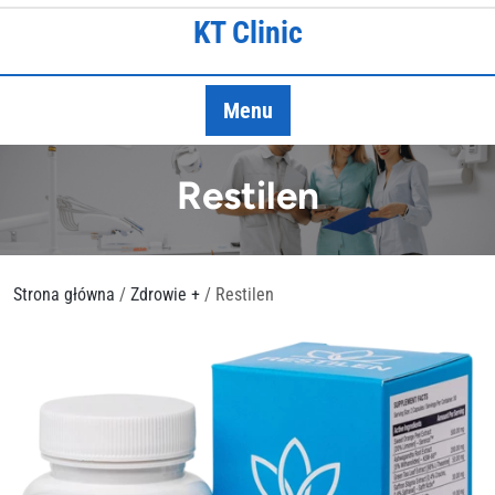
Skip
KT Clinic
to
content
Menu
Restilen
Strona główna
/
Zdrowie +
/ Restilen