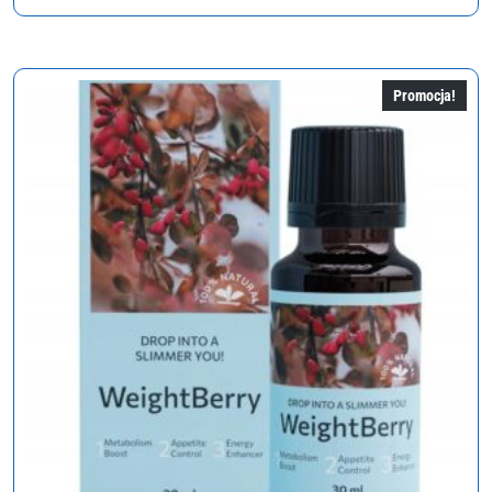
cena
cena
wynosiła:
wynosi:
358,00 zł.
179,00 zł.
Promocja!