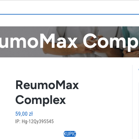
umoMax Comp
ReumoMax
Complex
59,00
zł
IP: Hg-12Qy395545
KUPIĆ