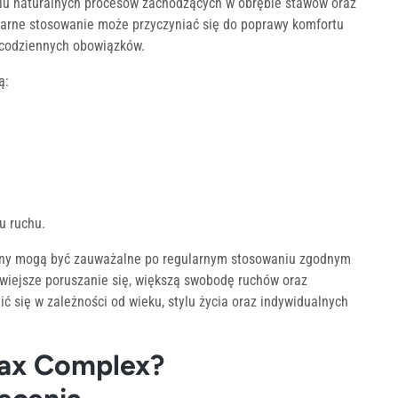
iu naturalnych procesów zachodzących w obrębie stawów oraz
larne stosowanie może przyczyniać się do poprawy komfortu
 codziennych obowiązków.
ą:
u ruchu.
any mogą być zauważalne po regularnym stosowaniu zgodnym
twiejsze poruszanie się, większą swobodę ruchów oraz
 się w zależności od wieku, stylu życia oraz indywidualnych
Max Complex?