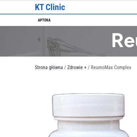
Skip
KT Clinic
to
content
APTEKA
Re
Strona główna
/
Zdrowie +
/ ReumoMax Complex