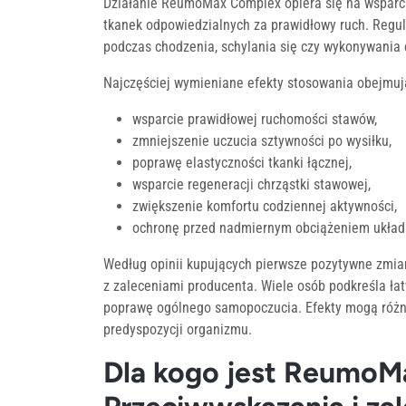
Działanie ReumoMax Complex opiera się na wsparc
tkanek odpowiedzialnych za prawidłowy ruch. Regu
podczas chodzenia, schylania się czy wykonywania
Najczęściej wymieniane efekty stosowania obejmuj
wsparcie prawidłowej ruchomości stawów,
zmniejszenie uczucia sztywności po wysiłku,
poprawę elastyczności tkanki łącznej,
wsparcie regeneracji chrząstki stawowej,
zwiększenie komfortu codziennej aktywności,
ochronę przed nadmiernym obciążeniem układ
Według opinii kupujących pierwsze pozytywne zmi
z zaleceniami producenta. Wiele osób podkreśla ła
poprawę ogólnego samopoczucia. Efekty mogą różnić
predyspozycji organizmu.
Dla kogo jest Reumo