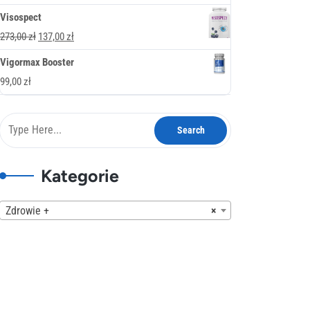
378,00 zł.
189,00 zł.
cena
cena
Visospect
wynosiła:
wynosi:
Pierwotna
Aktualna
273,00
zł
137,00
zł
247,00 zł.
137,00 zł.
cena
cena
Vigormax Booster
wynosiła:
wynosi:
99,00
zł
273,00 zł.
137,00 zł.
Kategorie
Zdrowie +
×