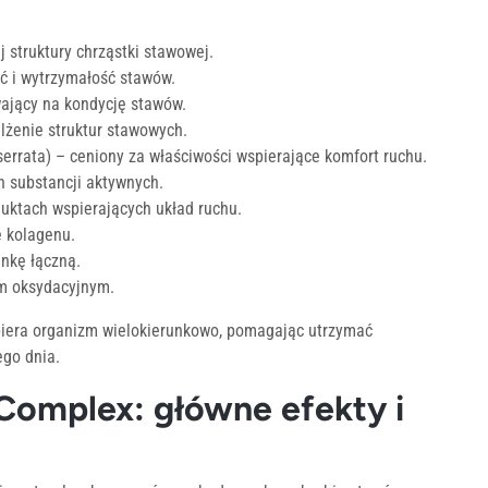
 struktury chrząstki stawowej.
 i wytrzymałość stawów.
wający na kondycję stawów.
lżenie struktur stawowych.
serrata) – ceniony za właściwości wspierające komfort ruchu.
h substancji aktywnych.
duktach wspierających układ ruchu.
 kolagenu.
nkę łączną.
m oksydacyjnym.
spiera organizm wielokierunkowo, pomagając utrzymać
go dnia.
Complex: główne efekty i