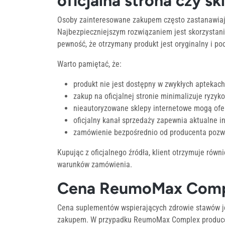
oficjalna strona czy s
Osoby zainteresowane zakupem często zastanawiaj
Najbezpieczniejszym rozwiązaniem jest skorzystani
pewność, że otrzymany produkt jest oryginalny i po
Warto pamiętać, że:
produkt nie jest dostępny w zwykłych aptekach
zakup na oficjalnej stronie minimalizuje ryzyk
nieautoryzowane sklepy internetowe mogą of
oficjalny kanał sprzedaży zapewnia aktualne i
zamówienie bezpośrednio od producenta pozw
Kupując z oficjalnego źródła, klient otrzymuje rów
warunków zamówienia.
Cena ReumoMax Comple
Cena suplementów wspierających zdrowie stawów je
zakupem. W przypadku ReumoMax Complex producent 