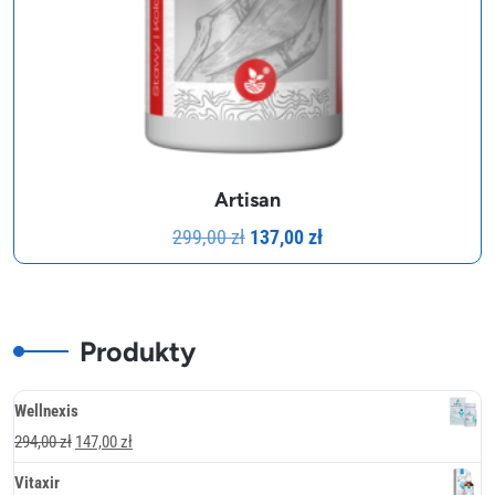
Artisan
Pierwotna
Aktualna
299,00
zł
137,00
zł
cena
cena
wynosiła:
wynosi:
299,00 zł.
137,00 zł.
Produkty
Wellnexis
Pierwotna
Aktualna
294,00
zł
147,00
zł
cena
cena
Vitaxir