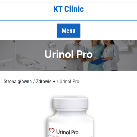
Skip
KT Clinic
to
content
Menu
Urinol Pro
Strona główna
/
Zdrowie +
/ Urinol Pro