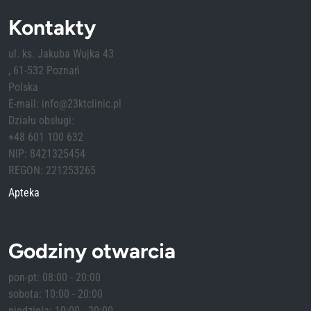
Kontakty
ul. ks. Jakuba Wujka 43
, 61-532 Poznań
Polska
E-mail: info@23ktclinic.pl
Działu obsługi:
+48 601 100 632
NIP: 8421325454
REGON: 221253265
Apteka
Godziny otwarcia
pon-pt: 08:00 - 20:00
sobota: 10:00 - 20:00
niedziela: 10:00 - 20:00