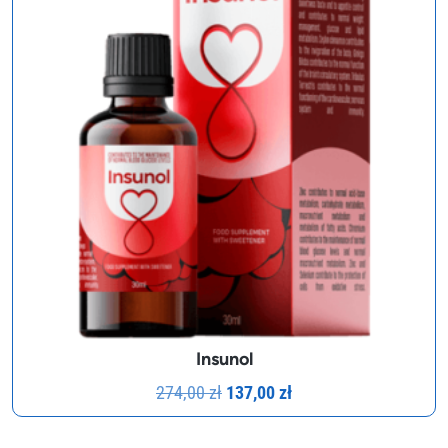
Insunol
Pierwotna
Aktualna
274,00
zł
137,00
zł
cena
cena
wynosiła:
wynosi: