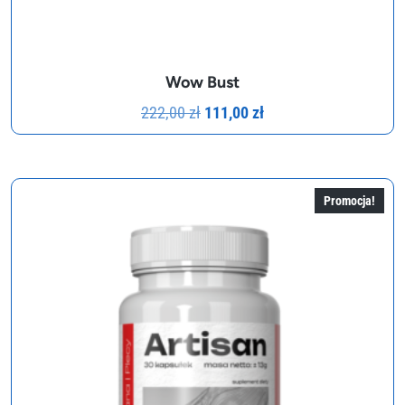
Wow Bust
Pierwotna
Aktualna
222,00
zł
111,00
zł
cena
cena
wynosiła:
wynosi:
222,00 zł.
111,00 zł.
Promocja!