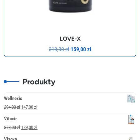
LOVE-X
Pierwotna
Aktualna
318,00
zł
159,00
zł
cena
cena
wynosiła:
wynosi:
318,00 zł.
159,00 zł.
Produkty
Wellnexis
Pierwotna
Aktualna
294,00
zł
147,00
zł
cena
cena
Vitaxir
wynosiła:
wynosi:
Pierwotna
Aktualna
378,00
zł
189,00
zł
294,00 zł.
147,00 zł.
cena
cena
Visovo