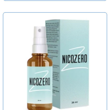
cena
cena
wynosiła:
wynosi:
222,00 zł.
111,00 zł.