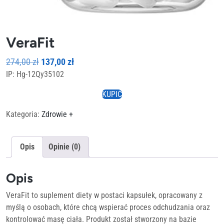
VeraFit
Pierwotna
Aktualna
274,00
zł
137,00
zł
IP: Hg-12Qy35102
cena
cena
wynosiła:
wynosi:
KUPIĆ
274,00 zł.
137,00 zł.
Kategoria:
Zdrowie +
Opis
Opinie (0)
Opis
VeraFit to suplement diety w postaci kapsułek, opracowany z
myślą o osobach, które chcą wspierać proces odchudzania oraz
kontrolować masę ciała. Produkt został stworzony na bazie