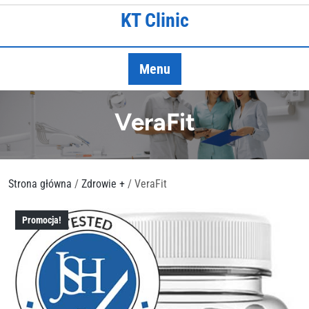
Skip
KT Clinic
to
content
Menu
VeraFit
Strona główna
/
Zdrowie +
/ VeraFit
Promocja!