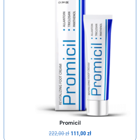
Promicil
Pierwotna
Aktualna
222,00
zł
111,00
zł