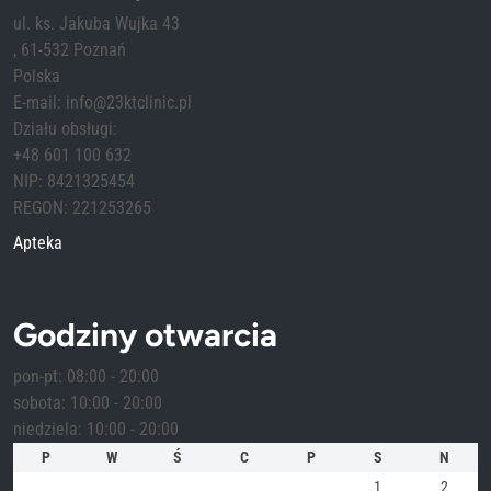
ul. ks. Jakuba Wujka 43
, 61-532 Poznań
Polska
E-mail: info@23ktclinic.pl
Działu obsługi:
+48 601 100 632
NIP: 8421325454
REGON: 221253265
Apteka
Godziny otwarcia
pon-pt: 08:00 - 20:00
sobota: 10:00 - 20:00
niedziela: 10:00 - 20:00
P
W
Ś
C
P
S
N
1
2