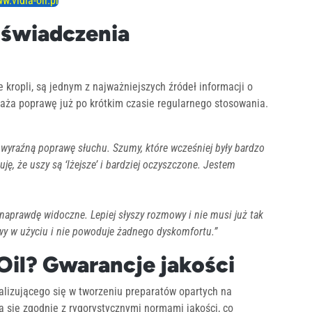
w.vidia-oil.pl
doświadczenia
 kropli, są jednym z najważniejszych źródeł informacji o
aża poprawę już po krótkim czasie regularnego stosowania.
wyraźną poprawę słuchu. Szumy, które wcześniej były bardzo
ję, że uszy są ‘lżejsze’ i bardziej oczyszczone. Jestem
 naprawdę widoczne. Lepiej słyszy rozmowy i nie musi już tak
twy w użyciu i nie powoduje żadnego dyskomfortu.”
Oil? Gwarancje jakości
jalizującego się w tworzeniu preparatów opartych na
a się zgodnie z rygorystycznymi normami jakości, co