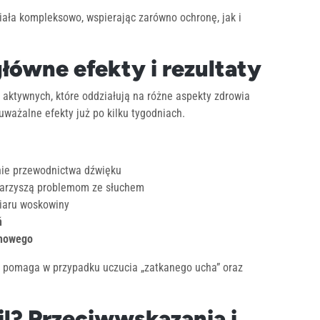
ała kompleksowo, wspierając zarówno ochronę, jak i
 główne efekty i rezultaty
w aktywnych, które oddziałują na różne aspekty zdrowia
ważalne efekty już po kilku tygodniach.
ie przewodnictwa dźwięku
owarzyszą problemom ze słuchem
iaru woskowiny
ń
chowego
t pomaga w przypadku uczucia „zatkanego ucha” oraz
il? Przeciwwskazania i