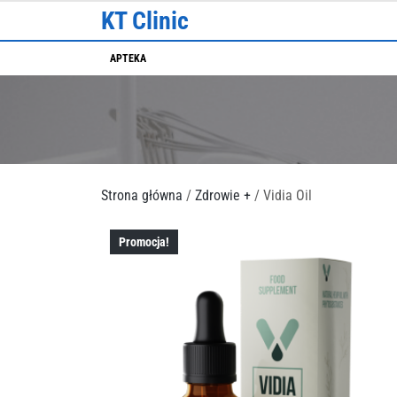
Skip
KT Clinic
to
content
APTEKA
Strona główna
/
Zdrowie +
/ Vidia Oil
Promocja!