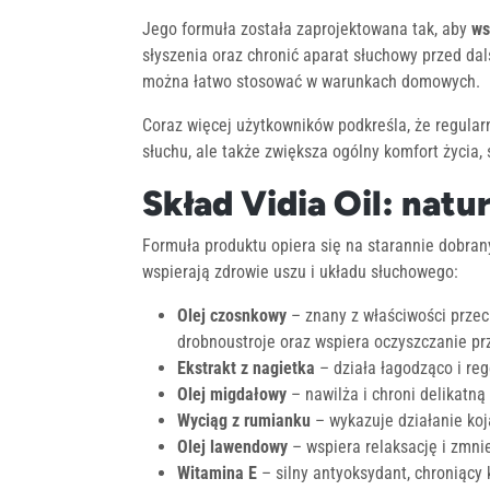
Jego formuła została zaprojektowana tak, aby
ws
słyszenia oraz chronić aparat słuchowy przed dal
można łatwo stosować w warunkach domowych.
Coraz więcej użytkowników podkreśla, że regular
słuchu, ale także zwiększa ogólny komfort życia,
Skład Vidia Oil: natu
Formuła produktu opiera się na starannie dobra
wspierają zdrowie uszu i układu słuchowego:
Olej czosnkowy
– znany z właściwości przec
drobnoustroje oraz wspiera oczyszczanie p
Ekstrakt z nagietka
– działa łagodząco i re
Olej migdałowy
– nawilża i chroni delikatn
Wyciąg z rumianku
– wykazuje działanie koj
Olej lawendowy
– wspiera relaksację i zmni
Witamina E
– silny antyoksydant, chroniący