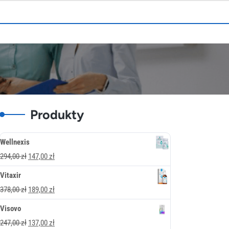
Produkty
Wellnexis
Pierwotna
Aktualna
294,00
zł
147,00
zł
cena
cena
Vitaxir
wynosiła:
wynosi:
Pierwotna
Aktualna
378,00
zł
189,00
zł
294,00 zł.
147,00 zł.
cena
cena
Visovo
wynosiła:
wynosi:
Pierwotna
Aktualna
247,00
zł
137,00
zł