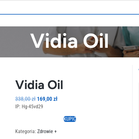
Vidia Oil
Vidia Oil
Pierwotna
Aktualna
338,00
zł
169,00
zł
IP: Hg-45vd29
cena
cena
wynosiła:
wynosi:
KUPIĆ
338,00 zł.
169,00 zł.
Kategoria:
Zdrowie +