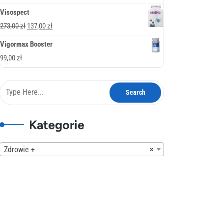
378,00 zł.
189,00 zł.
cena
cena
Visospect
wynosiła:
wynosi:
Pierwotna
Aktualna
273,00
zł
137,00
zł
247,00 zł.
137,00 zł.
cena
cena
Vigormax Booster
wynosiła:
wynosi:
99,00
zł
273,00 zł.
137,00 zł.
Kategorie
Zdrowie +
×